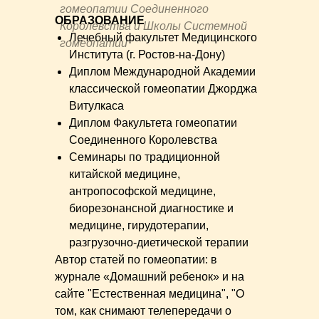
гомеопатии Соединенного
ОБРАЗОВАНИЕ
Королевства и Школы Системной
Лечебный факультет Медицинского
гомеопатии
Института (г. Ростов-на-Дону)
Диплом Международной Академии
классической гомеопатии Джорджа
Витулкаса
Диплом Факультета гомеопатии
Соединенного Королевства
Семинары по традиционной
китайской медицине,
антропософской медицине,
биорезонансной диагностике и
медицине, гирудотерапии,
разгрузочно-диетической терапии
Автор статей по гомеопатии: в
журнале «Домашний ребенок» и на
сайте "Естественная медицина", "О
том, как снимают телепередачи о